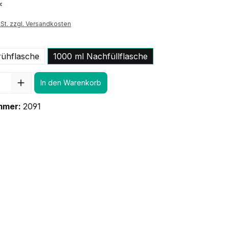
*
St. zzgl. Versandkosten
rühflasche
1000 ml Nachfüllflasche
In den Warenkorb
mmer:
2091