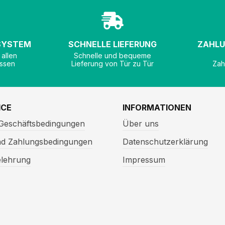
 SYSTEM
SCHNELLE LIEFERUNG
ZAHLU
 allen
Schnelle und bequeme
ssen
Lieferung von Tür zu Tür
Zah
ICE
INFORMATIONEN
 Geschäftsbedingungen
Über uns
nd Zahlungsbedingungen
Datenschutzerklärung
elehrung
Impressum