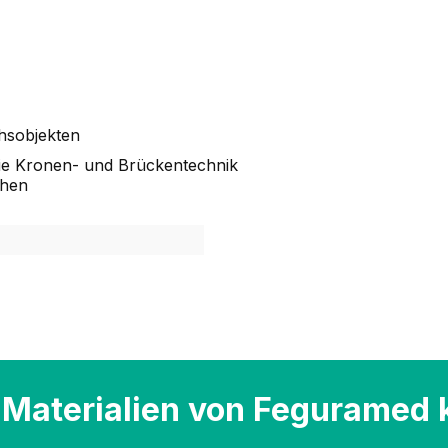
hsobjekten
wie Kronen- und Brückentechnik
chen
Materialien von Feguramed 