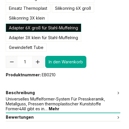
Einsatz Thermoplast
Silikonring 6X groß
Silikonring 3X klein
Adapter 6X groß für Stahl-Muffelring
Adapter 3X klein für Stahl-Muffelring
Gewindefett Tube
Anzahl
In den Warenkorb
Produktnummer:
EB0210
Beschreibung
Universelles Muffelformer-System Für Presskeramik,
Metallguss, Pressen thermoplastischer Kunststoffe
Former4All gibt es in…
Mehr
Bewertungen