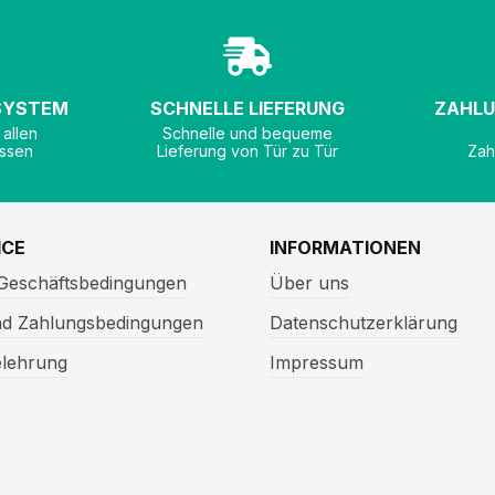
 SYSTEM
SCHNELLE LIEFERUNG
ZAHLU
 allen
Schnelle und bequeme
ssen
Lieferung von Tür zu Tür
Zah
ICE
INFORMATIONEN
 Geschäftsbedingungen
Über uns
nd Zahlungsbedingungen
Datenschutzerklärung
elehrung
Impressum