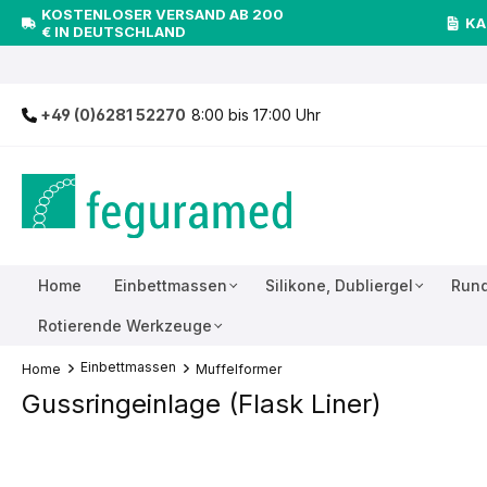
KOSTENLOSER VERSAND AB 200
inhalt springen
KA
€ IN DEUTSCHLAND
+49 (0)6281 52270
8:00 bis 17:00 Uhr
Home
Einbettmassen
Silikone, Dubliergel
Rund
Rotierende Werkzeuge
Einbettmassen
Home
Muffelformer
Gussringeinlage (Flask Liner)