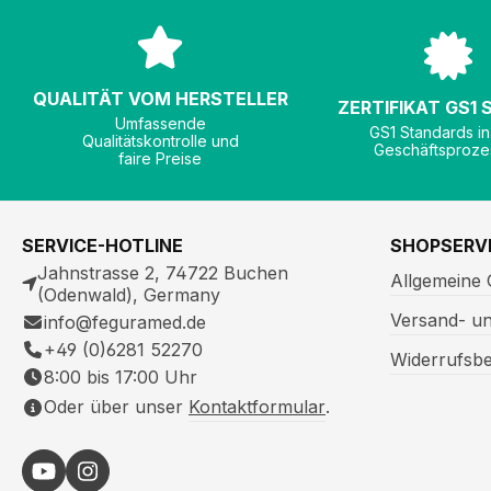
QUALITÄT VOM HERSTELLER
ZERTIFIKAT GS1
Umfassende
GS1 Standards in
Qualitätskontrolle und
Geschäftsproze
faire Preise
SERVICE-HOTLINE
SHOPSERV
Jahnstrasse 2, 74722 Buchen
Allgemeine
(Odenwald), Germany
Versand- u
info@feguramed.de
+49 (0)6281 52270
Widerrufsb
8:00 bis 17:00 Uhr
Oder über unser
Kontaktformular
.