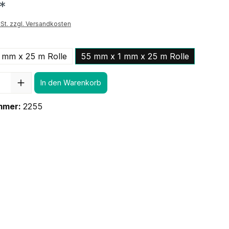
*
St. zzgl. Versandkosten
 mm x 25 m Rolle
55 mm x 1 mm x 25 m Rolle
In den Warenkorb
mmer:
2255