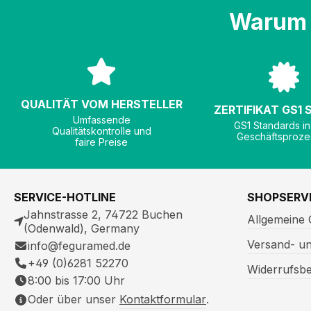
Warum 
QUALITÄT VOM HERSTELLER
ZERTIFIKAT GS1
Umfassende
GS1 Standards in
Qualitätskontrolle und
Geschäftsproze
faire Preise
SERVICE-HOTLINE
SHOPSERV
Jahnstrasse 2, 74722 Buchen
Allgemeine
(Odenwald), Germany
Versand- u
info@feguramed.de
+49 (0)6281 52270
Widerrufsb
8:00 bis 17:00 Uhr
Oder über unser
Kontaktformular
.