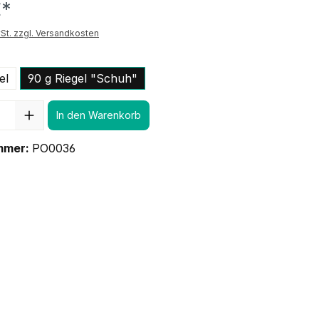
€*
St. zzgl. Versandkosten
el
90 g Riegel "Schuh"
In den Warenkorb
mmer:
PO0036