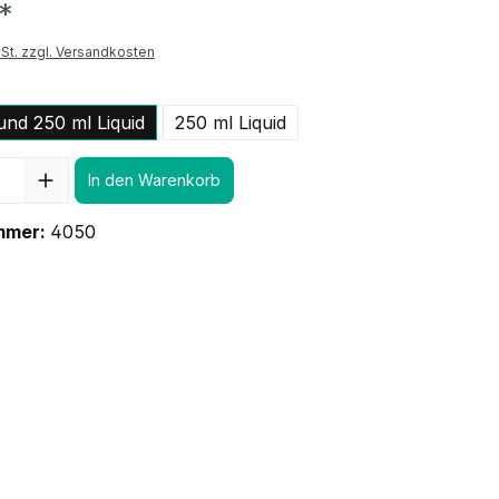
*
St. zzgl. Versandkosten
und 250 ml Liquid
250 ml Liquid
In den Warenkorb
mmer:
4050