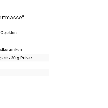
ettmasse"
 Objekten
endkeramiken
gkeit : 30 g Pulver