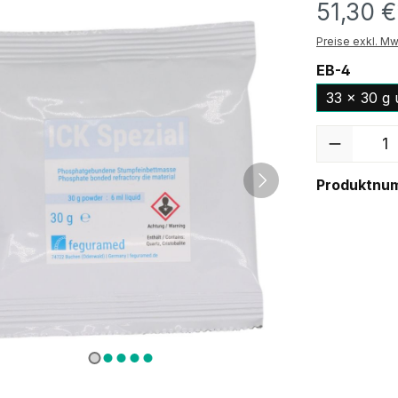
51,30 €
Preise exkl. Mw
EB-4
33 x 30 g 
Anzahl
Produktnu