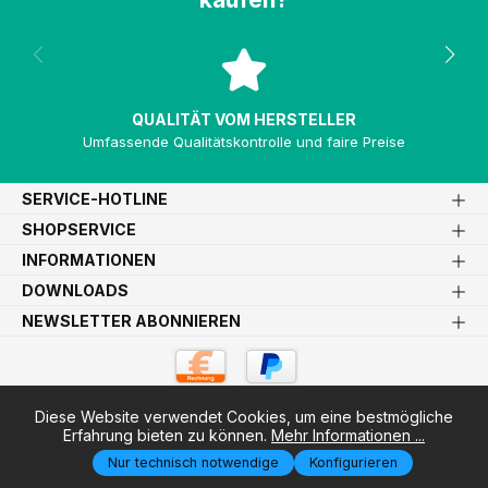
QUALITÄT VOM HERSTELLER
Umfassende Qualitätskontrolle und faire Preise
SERVICE-HOTLINE
SHOPSERVICE
INFORMATIONEN
DOWNLOADS
NEWSLETTER ABONNIEREN
Diese Website verwendet Cookies, um eine bestmögliche
* Alle Preise exkl. gesetzl. Mehrwertsteuer zzgl.
Versandkosten
Erfahrung bieten zu können.
Mehr Informationen ...
und ggf. Nachnahmegebühren, wenn nicht anders angegeben.
Nur technisch notwendige
Konfigurieren
2026
© Feguramed GmbH